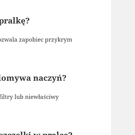
 pralkę?
ozwala zapobiec przykrym
 domywa naczyń?
iltry lub niewłaściwy
zczelki w pralce?