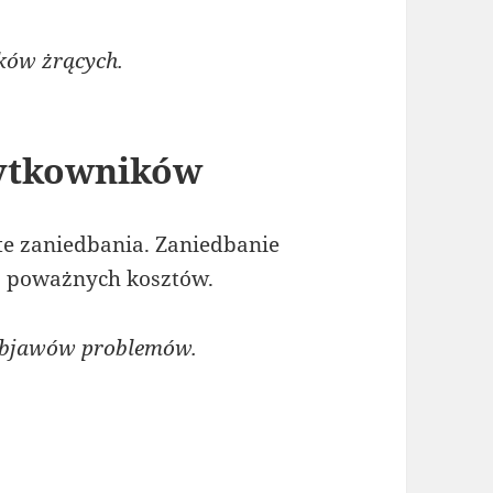
ków żrących.
żytkowników
ste zaniedbania. Zaniedbanie
o poważnych kosztów.
objawów problemów.