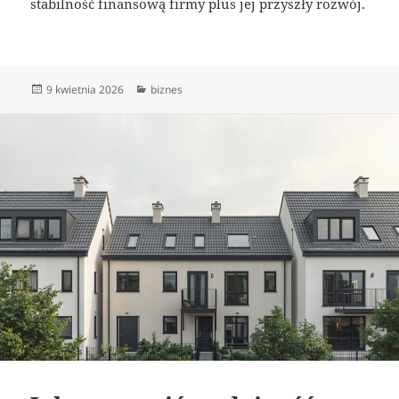
stabilność finansową firmy plus jej przyszły rozwój.
Data
Kategorie
9 kwietnia 2026
biznes
publikacji