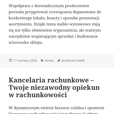
Współpraca z doświadczonym producentem
pozwala przygotować rozwiązania dopasowane do
konkretnego lokalu, branży i sposobu prezentacji
asortymentu. Dzięki temu meble wystawowe stają
się nie tylko elementem wyposażenia, ale ważnym
narzędziem wspierającym sprzedaż i budowanie
wizerunku sklepu.
Data
Kategorie
Tagi
17 czerwca 2026
biznes
producent mebli
publikacji
Kancelaria rachunkowe –
Twoje niezawodny opiekun
w rachunkowości
W dynamicznym świecie biznesu solidna i sprawnie
kierowana rachunkowość jest podstawą każdego