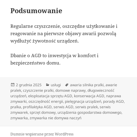
Podsumowanie
Regularne czyszczenie, oszczędne użytkowanie i
reagowanie na pierwsze objawy awarii pozwolą
wydłużyć żywotność urządzeń.
Dbanie o AGD to inwestycja w komfort i
bezpieczeństwo domu.
Data
Kategorie
Tagi
2 grudnia 2025
usługi
awaria silnika pralki
,
awarie
publikacji
pralek
,
czyszczenie pralki
,
domowe naprawy
,
długowieczność
urządzeń
,
eksploatacja sprzętu AGD
,
konserwacja AGD
,
naprawa
zmywarki
,
oszczędność energii
,
pielęgnacja urządzeń
,
porady AGD
,
pralka
,
profilaktyka AGD
,
serwis AGD
,
serwis pralek
,
serwis
zmywarek
,
sprzęt domowy
,
urządzenia gospodarstwa domowego
,
zmywarka
,
zmywarka nie domywa naczyń
Dumnie wspierane przez WordPress