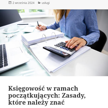
Data
Kategorie
2 września 2024
usługi
publikacji
Księgowość w ramach
początkujących: Zasady,
które należy znać