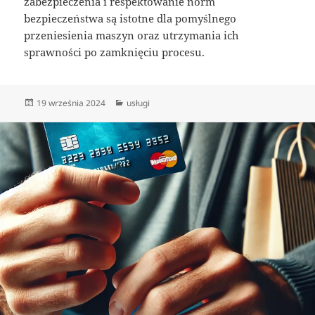
zabezpieczenia i respektowanie norm
bezpieczeństwa są istotne dla pomyślnego
przeniesienia maszyn oraz utrzymania ich
sprawności po zamknięciu procesu.
Data
Kategorie
19 września 2024
usługi
publikacji