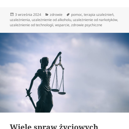
Data
Kategorie
Tagi
3 września 2024
zdrowie
pomoc
,
terapia uzależnień
,
publikacji
uzależnienia
,
uzależnienie od alkoholu
,
uzależnienie od narkotyków
,
uzależnienie od technologii
,
wsparcie
,
zdrowie psychiczne
Wiele spraw życiowych