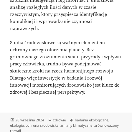
analizę rozległych ilości danych w czasie
rzeczywistym, który przyspiesza identyfikację
komplikacji i wprowadzanie czynności
naprawczych.
Studia środowiskowe są ważnym elementem
ochrony naszego otoczenia planety. Bez
gruntownego zrozumienia stanu przyrody i wpływu
pracy człowieka, trudno bywa podejmować
skuteczne kroki na rzecz harmonijnego rozwoju.
Dlatego więc inwestycje w badania i rozwój
innowacji monitorujących środowisko jest klucz do
zdrowej i bezpiecznej perspektywy.
Data
Kategorie
Tagi
28 września 2024
zdrowie
badania ekologiczne
,
publikacji
ekologia
,
ochrona środowiska
,
zmiany klimatyczne
,
zrównoważony
rozwój