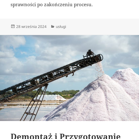
sprawności po zakończeniu procesu.
Data
Kategorie
28 września 2024
usługi
publikacji
Demontaż i Przygotowanie