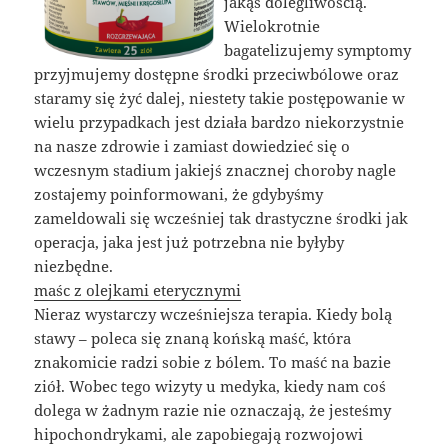
jakąś dolegliwością.
Wielokrotnie
bagatelizujemy symptomy
przyjmujemy dostępne środki przeciwbólowe oraz
staramy się żyć dalej, niestety takie postępowanie w
wielu przypadkach jest działa bardzo niekorzystnie
na nasze zdrowie i zamiast dowiedzieć się o
wczesnym stadium jakiejś znacznej choroby nagle
zostajemy poinformowani, że gdybyśmy
zameldowali się wcześniej tak drastyczne środki jak
operacja, jaka jest już potrzebna nie byłyby
niezbędne.
maśc z olejkami eterycznymi
Nieraz wystarczy wcześniejsza terapia. Kiedy bolą
stawy – poleca się znaną końską maść, która
znakomicie radzi sobie z bólem. To maść na bazie
ziół. Wobec tego wizyty u medyka, kiedy nam coś
dolega w żadnym razie nie oznaczają, że jesteśmy
hipochondrykami, ale zapobiegają rozwojowi