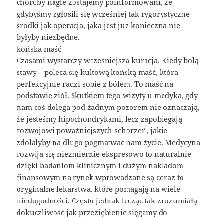
choroby nagle zostajemy poinformowani, że
gdybyśmy zgłosili się wcześniej tak rygorystyczne
środki jak operacja, jaka jest już konieczna nie
byłyby niezbędne.
końska maść
Czasami wystarczy wcześniejsza kuracja. Kiedy bolą
stawy – poleca się kultową końską maść, która
perfekcyjnie radzi sobie z bólem. To maść na
podstawie ziół. Skutkiem tego wizyty u medyka, gdy
nam coś dolega pod żadnym pozorem nie oznaczają,
że jesteśmy hipochondrykami, lecz zapobiegają
rozwojowi poważniejszych schorzeń, jakie
zdołałyby na długo pogmatwać nam życie. Medycyna
rozwija się niezmiernie ekspresowo to naturalnie
dzięki badaniom klinicznym i dużym nakładom
finansowym na rynek wprowadzane są coraz to
oryginalne lekarstwa, które pomagają na wiele
niedogodności. Często jednak lecząc tak zrozumiałą
dokuczliwość jak przeziębienie sięgamy do