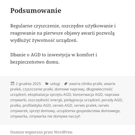
Podsumowanie
Regularne czyszczenie, oszczędne użytkowanie i
reagowanie na pierwsze objawy awarii pozwolą
wydłużyć żywotność urządzeń.
Dbanie o AGD to inwestycja w komfort i
bezpieczeństwo domu.
Data
Kategorie
Tagi
2 grudnia 2025
usługi
awaria silnika pralki
,
awarie
publikacji
pralek
,
czyszczenie pralki
,
domowe naprawy
,
długowieczność
urządzeń
,
eksploatacja sprzętu AGD
,
konserwacja AGD
,
naprawa
zmywarki
,
oszczędność energii
,
pielęgnacja urządzeń
,
porady AGD
,
pralka
,
profilaktyka AGD
,
serwis AGD
,
serwis pralek
,
serwis
zmywarek
,
sprzęt domowy
,
urządzenia gospodarstwa domowego
,
zmywarka
,
zmywarka nie domywa naczyń
Dumnie wspierane przez WordPress