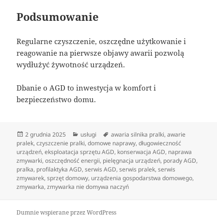
Podsumowanie
Regularne czyszczenie, oszczędne użytkowanie i
reagowanie na pierwsze objawy awarii pozwolą
wydłużyć żywotność urządzeń.
Dbanie o AGD to inwestycja w komfort i
bezpieczeństwo domu.
Data
Kategorie
Tagi
2 grudnia 2025
usługi
awaria silnika pralki
,
awarie
publikacji
pralek
,
czyszczenie pralki
,
domowe naprawy
,
długowieczność
urządzeń
,
eksploatacja sprzętu AGD
,
konserwacja AGD
,
naprawa
zmywarki
,
oszczędność energii
,
pielęgnacja urządzeń
,
porady AGD
,
pralka
,
profilaktyka AGD
,
serwis AGD
,
serwis pralek
,
serwis
zmywarek
,
sprzęt domowy
,
urządzenia gospodarstwa domowego
,
zmywarka
,
zmywarka nie domywa naczyń
Dumnie wspierane przez WordPress